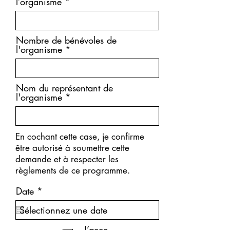
l’organisme
Nombre de bénévoles de
l'organisme
Nom du représentant de
l'organisme
En cochant cette case, je confirme
être autorisé à soumettre cette
demande et à respecter les
règlements de ce programme.
r
Date
*
e
q
u
i
J’acce