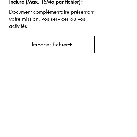
inclure (Max. 15Mo par fichier) :
Document complémentaire présentant
votre mission, vos services ou vos
activités
Importer fichier
Le rapport annuel le plus récent
Importer fichier
Le budget opérationnel de
l’organisme